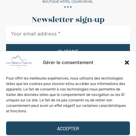
Newsletter sign-up
SUBMIT
Gérer le consentement
I agree to receive legal information by email and accept the terms
and conditions.*
Learn more
Pour offrir les meilleures expériences, nous utilisons des technologies
telles que les cookies pour stocker et/ou accéder aux informations des
+33 4 79 04 19 10
appareils. Le fait de consentir à ces technologies nous permettra de
traiter des données telles que le comportement de navigation ou les ID
uniques sur ce site. Le fait de ne pas consentir ou de retirer son
HOTEL@MONTSCHARVIN-COURCHEVEL.COM
consentement peut avoir un effet négatif sur certaines caractéristiques
et fonctions.
HÔTEL LES MONTS CHARVIN
94 RUE DES VERDONS
73120 COURCHEVEL
ACCEPTER